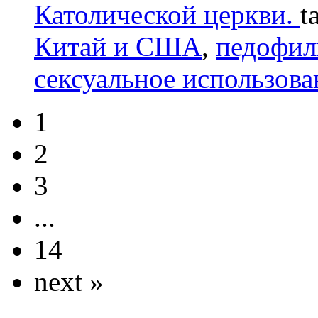
Католической церкви.
t
Китай и США
,
педофил
сексуальное использова
1
2
3
...
14
next »