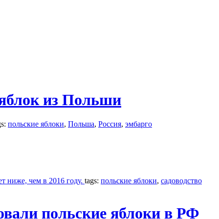
 яблок из Польши
gs:
польские яблоки
,
Польша
,
Россия
,
эмбарго
т ниже, чем в 2016 году.
tags:
польские яблоки
,
садоводство
овали польские яблоки в РФ