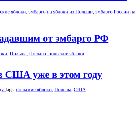
ские яблоки
,
эмбарго на яблоки из Польши
,
эмбарго России на
радавшим от эмбарго РФ
оки
,
Польша
,
Польша. польские яблоки
в США уже в этом году
ду.
tags:
польские яблоки
,
Польша
,
США