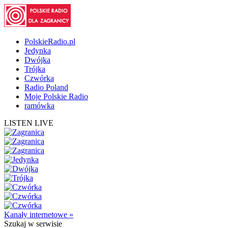
PolskieRadio.pl
Jedynka
Dwójka
Trójka
Czwórka
Radio Poland
Moje Polskie Radio
ramówka
LISTEN LIVE
Kanały internetowe »
Szukaj
w serwisie