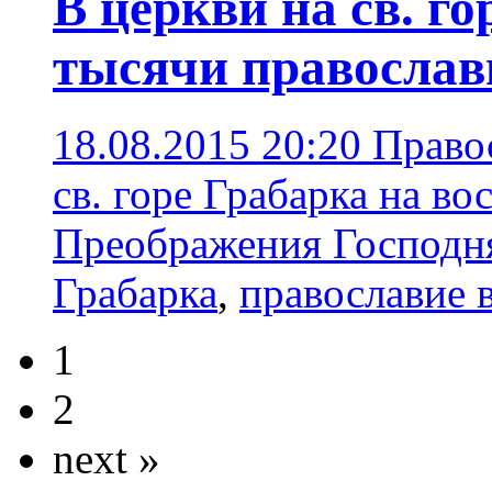
В церкви на св. г
тысячи правосла
18.08.2015 20:20
Право
св. горе Грабарка на во
Преображения Господн
Грабарка
,
православие 
1
2
next »