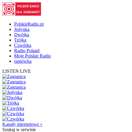
PolskieRadio.pl
Jedynka
Dwójka
Trójka
Czwórka
Radio Poland
Moje Polskie Radio
ramówka
LISTEN LIVE
Kanały internetowe »
Szukaj
w serwisie