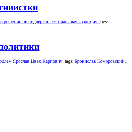
ктивистки
го решение не поддерживает правящая коалиция.
tags:
 политики
роблем Ярослав Цвек-Карпович.
tags:
Бронислав Коморовский
,