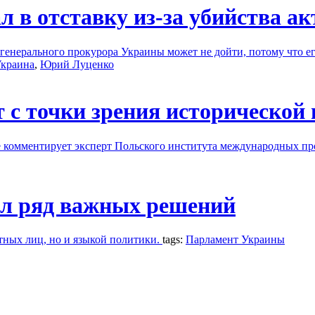
 в отставку из-за убийства а
генерального прокурора Украины может не дойти, потому что е
краина
,
Юрий Луценко
 с точки зрения исторической
е комментирует эксперт Польского института международных п
л ряд важных решений
тных лиц, но и языкой политики.
tags:
Парламент Украины