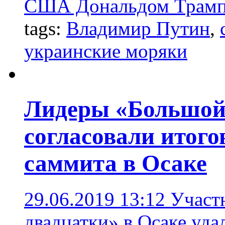
США Дональдом Трампо
tags:
Владимир Путин
,
украинские моряки
Лидеры «Большой
согласовали итог
саммита в Осаке
29.06.2019 13:12
Участ
двадцатки» в Осаке уда