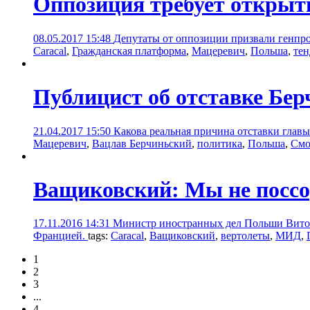
Оппозиция требует открыт
08.05.2017 15:48
Депутаты от оппозиции призвали генпр
Caracal
,
Гражданская платформа
,
Мацеревич
,
Польша
,
тен
Публицист об отставке Бе
21.04.2017 15:50
Какова реальная причина отставки глав
Мацеревич
,
Вацлав Берчиньский
,
политика
,
Польша
,
Смо
Ващиковский: Мы не поссор
17.11.2016 14:31
Министр иностранных дел Польши Витольд
Францией.
tags:
Caracal
,
Ващиковский
,
вертолеты
,
МИД
,
1
2
3
...
4