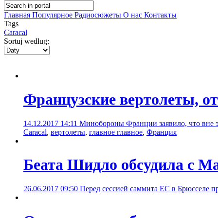
Главная
Популярное
Радиосюжеты
О нас
Контакты
Tags
Caracal
Sortuj według:
Французские вертолеты, от
14.12.2017 14:11
Минобороны Франции заявило, что вне эк
Caracal
,
вертолеты
,
главное главное
,
Франция
Беата Шидло обсудила с М
26.06.2017 09:50
Перед сессией саммита ЕС в Брюсселе п