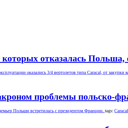
 которых отказалась Польша, 
сплуатации оказались 3/4 вертолетов типа Caracal, от закупки 
акроном проблемы польско-фр
ремьер Польши встретилась с президентом Франции.
tags:
Caracal