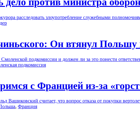
ь дело против министра обор
окурора расследовать злоупотребление служебными полномочи
дер
рчиньского: Он втянул Польшу
ы Смоленской подкомиссии и должен ли за это понести ответст
ленская подкомиссия
имся с Францией из-за «горст
 Ващиковский считает, что вопрос отказа от покупки вертолето
Польша
,
Франция