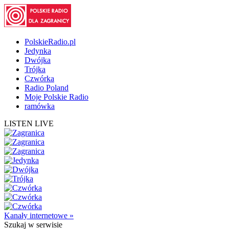
PolskieRadio.pl
Jedynka
Dwójka
Trójka
Czwórka
Radio Poland
Moje Polskie Radio
ramówka
LISTEN LIVE
Kanały internetowe »
Szukaj
w serwisie