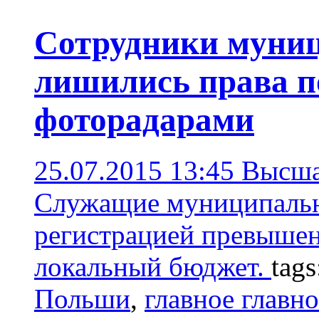
Сотрудники муни
лишились права п
фоторадарами
25.07.2015 13:45
Высша
Служащие муниципальн
регистрацией превышен
локальный бюджет.
tag
Польши
,
главное главно