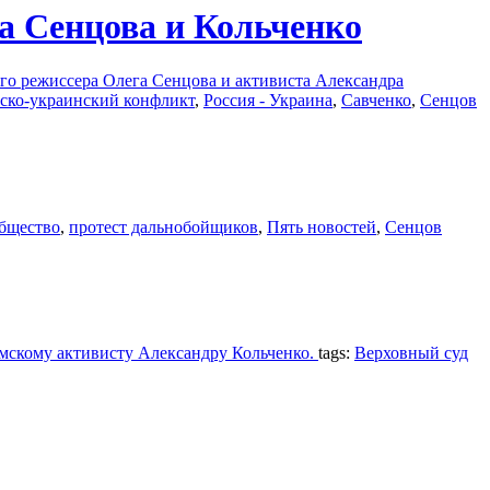
а Сенцова и Кольченко
го режиссера Олега Сенцова и активиста Александра
ско-украинский конфликт
,
Россия - Украина
,
Савченко
,
Сенцов
бщество
,
протест дальнобойщиков
,
Пять новостей
,
Сенцов
мскому активисту Александру Кольченко.
tags:
Верховный суд