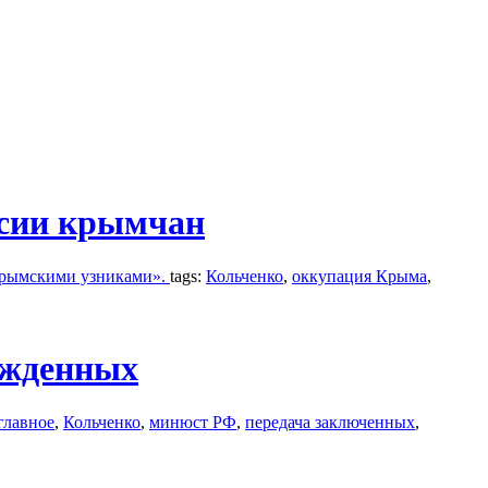
ссии крымчан
 крымскими узниками».
tags:
Кольченко
,
оккупация Крыма
,
ужденных
главное
,
Кольченко
,
минюст РФ
,
передача заключенных
,