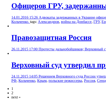
Офицеров ГРУ, задержанных
14.01.2016 15:26
Адвокаты задержанных в Украине офицер
Кольченко.
tags:
Александров
,
война на Донбассе
,
ГРУ
,
Ер
Правозащитная Россия
26.11.2015 17:00
Протесты дальнобойщиков; Верховный с
Верховный суд утвердил п
24.11.2015 14:05
Решением Верховного суда России утве
РФ
,
Кольченко
,
Крым
,
польские режиссеры
,
Россия
,
Сенц
1
2
next »