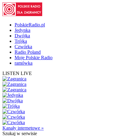
PolskieRadio.pl
Jedynka
Dwójka
Trójka
Czwórka
Radio Poland
Moje Polskie Radio
ramówka
LISTEN LIVE
Kanały internetowe »
Szukaj
w serwisie