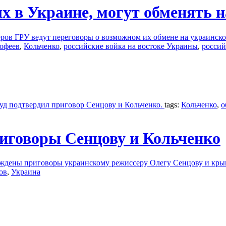
 в Украине, могут обменять н
ов ГРУ ведут переговоры о возможном их обмене на украинско
офеев
,
Кольченко
,
российские войка на востоке Украины
,
россий
уд подтвердил приговор Сенцову и Кольченко.
tags:
Кольченко
,
о
риговоры Сенцову и Кольченко
рждены приговоры украинскому режиссеру Олегу Сенцову и кры
ов
,
Украина