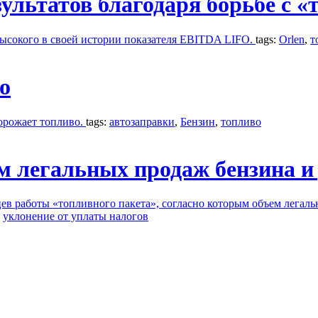
зультатов благодаря борьбе с 
высокого в своей истории показателя EBITDA LIFO.
tags:
Orlen
,
т
о
орожает топливо.
tags:
автозаправки
,
Бензин
,
топливо
м легальных продаж бензина и
в работы «топливного пакета», согласно которым объем легаль
,
уклонение от уплаты налогов