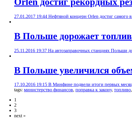
Orlen достиг рекордных ре
27.01.2017 19:44
Нефтяной концерн Orlen достиг самого 
В Польше дорожает топлив
25.11.2016 19:37
На автозаправочных станциях Польши д
В Польше увеличился объе
17.10.2016 19:15
В Минфине подвели итоги первых месяце
tags:
министерство финансов
,
поправка к закону
,
топливо
1
2
3
next »