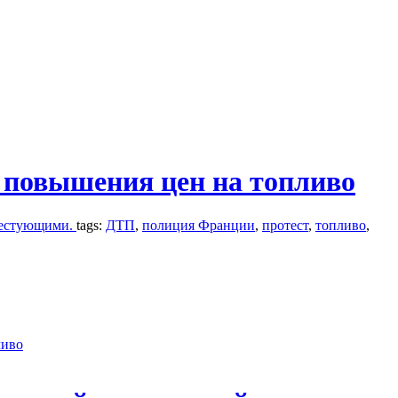
 повышения цен на топливо
отестующими.
tags:
ДТП
,
полиция Франции
,
протест
,
топливо
,
ливо