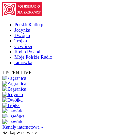
PolskieRadio.pl
Jedynka
Dwójka
Trójka
Czwórka
Radio Poland
Moje Polskie Radio
ramówka
LISTEN LIVE
Kanały internetowe »
Szukaj
w serwisie