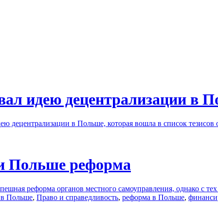
вал идею децентрализации в 
ею децентрализации в Польше, которая вошла в список тезисов 
и Польше реформа
пешная реформа органов местного самоуправления, однако с тех
 в Польше
,
Право и справедливость
,
реформа в Польше
,
финанси