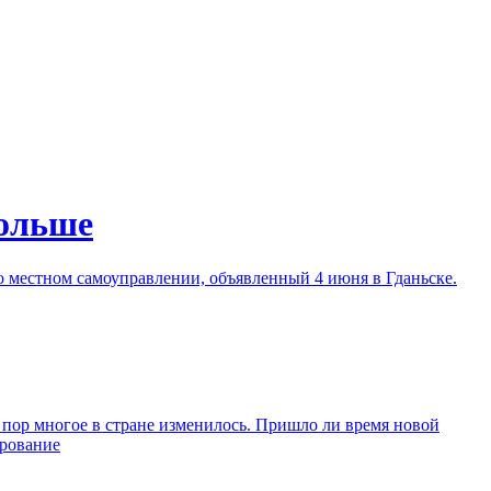
Польше
о местном самоуправлении, объявленный 4 июня в Гданьске.
 пор многое в стране изменилось. Пришло ли время новой
рование