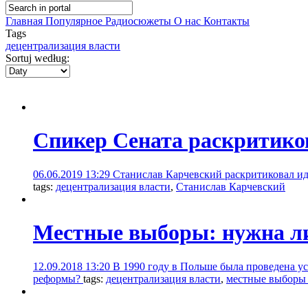
Главная
Популярное
Радиосюжеты
О нас
Контакты
Tags
децентрализация власти
Sortuj według:
Спикер Сената раскритико
06.06.2019 13:29
Станислав Карчевский раскритиковал ид
tags:
децентрализация власти
,
Станислав Карчевский
Местные выборы: нужна л
12.09.2018 13:20
В 1990 году в Польше была проведена ус
реформы?
tags:
децентрализация власти
,
местные выборы