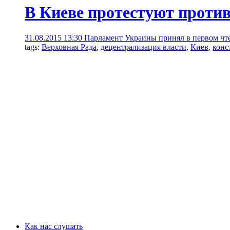
В Киеве протестуют проти
31.08.2015 13:30
Парламент Украины принял в первом чте
tags:
Верховная Рада
,
децентрализация власти
,
Киев
,
конс
Как нас слушать