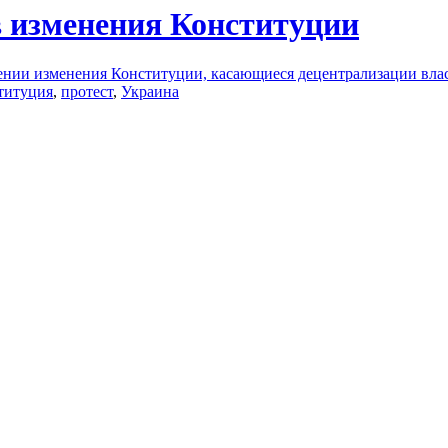
в изменения Конституции
нии изменения Конституции, касающиеся децентрализации власт
титуция
,
протест
,
Украина