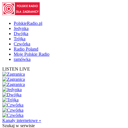
PolskieRadio.pl
Jedynka
Dwójka
Trójka
Czwórka
Radio Poland
Moje Polskie Radio
ramówka
LISTEN LIVE
Kanały internetowe »
Szukaj
w serwisie