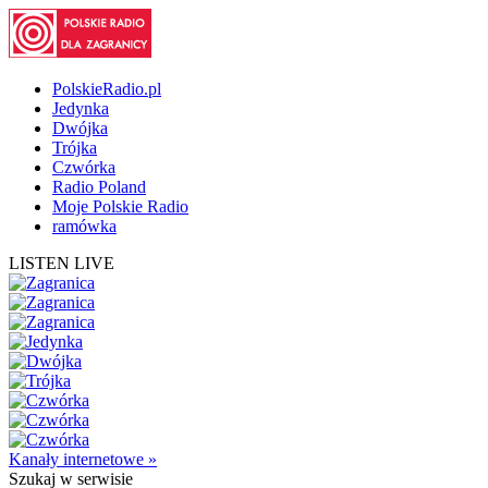
PolskieRadio.pl
Jedynka
Dwójka
Trójka
Czwórka
Radio Poland
Moje Polskie Radio
ramówka
LISTEN LIVE
Kanały internetowe »
Szukaj
w serwisie