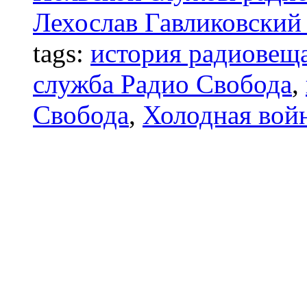
Лехослав Гавликовский 
tags:
история радиовещ
служба Радио Свобода
,
Свобода
,
Холодная вой