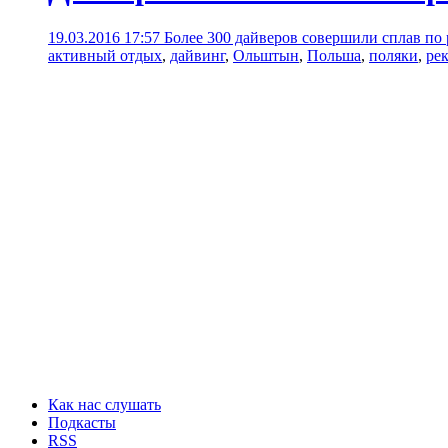
19.03.2016 17:57
Более 300 дайверов совершили сплав по
активный отдых
,
дайвинг
,
Ольштын
,
Польша
,
поляки
,
ре
Как нас слушать
Подкасты
RSS