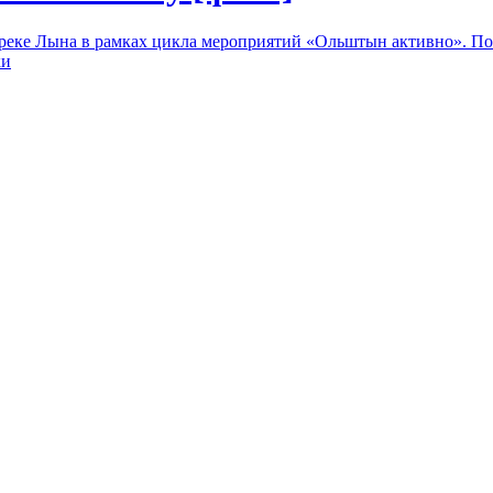
 реке Лына в рамках цикла мероприятий «Ольштын активно». По
ки