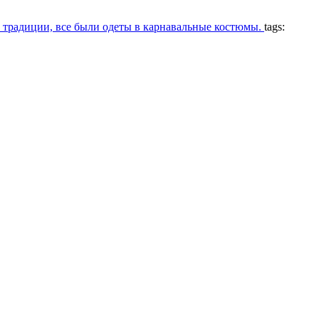
 традиции, все были одеты в карнавальные костюмы.
tags: