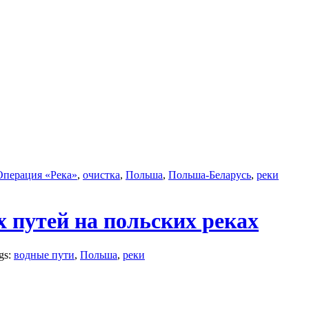
Операция «Река»
,
очистка
,
Польша
,
Польша-Беларусь
,
реки
 путей на польских реках
ags:
водные пути
,
Польша
,
реки