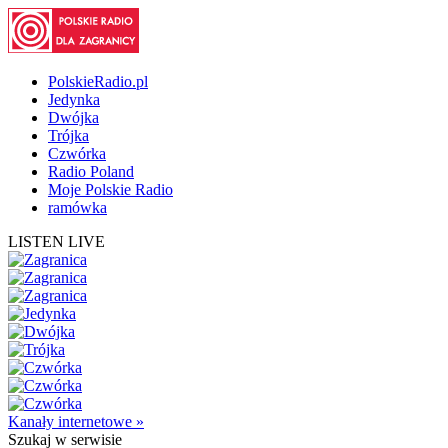
PolskieRadio.pl
Jedynka
Dwójka
Trójka
Czwórka
Radio Poland
Moje Polskie Radio
ramówka
LISTEN LIVE
Kanały internetowe »
Szukaj
w serwisie