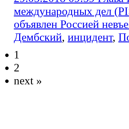
международных дел (P
объявлен Россией невъ
Дембский
,
инцидент
,
П
1
2
next »