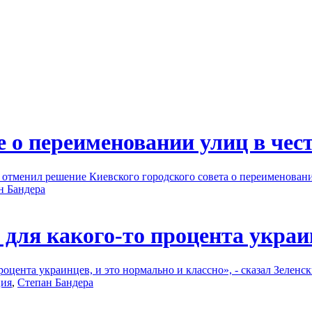
е о переименовании улиц в че
тменил решение Киевского городского совета о переименовании
н Бандера
 для какого-то процента украи
процента украинцев, и это нормально и классно», - сказал Зеле
ция
,
Степан Бандера