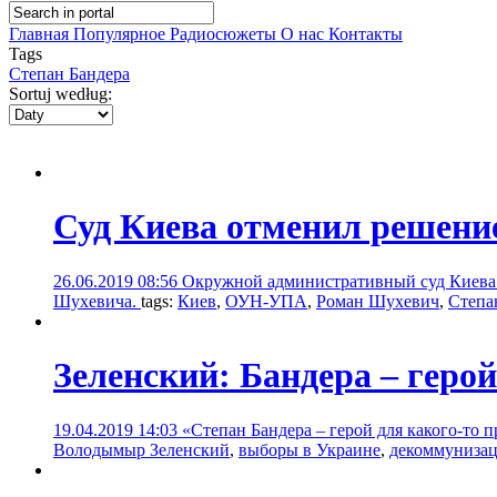
Главная
Популярное
Радиосюжеты
О нас
Контакты
Tags
Степан Бандера
Sortuj według:
Суд Киева отменил решени
26.06.2019 08:56
Окружной административный суд Киева о
Шухевича.
tags:
Киев
,
ОУН-УПА
,
Роман Шухевич
,
Степа
Зеленский: Бандера – герой
19.04.2019 14:03
«Степан Бандера – герой для какого-то 
Володымыр Зеленский
,
выборы в Украине
,
декоммуниза