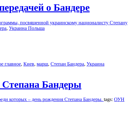
передачей о Бандере
рограммы, посвященной украинскому националисту Степану
ера
,
Украина Польша
ое главное
,
Киев
,
марш
,
Степан Бандера
,
Украина
я Степана Бандеры
реди которых – день рождения Степана Бандеры.
tags:
ОУН