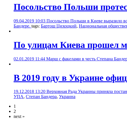
Посольство Польши протест
09.04.2019 10:03
Посольство Польши в Киеве выразило в
Бандере.
tags:
Бартош Цихоцкий
,
Национальная обществе
По улицам Киева прошел м
02.01.2019 11:44
Марш с факелами в честь Степана Бандер
В 2019 году в Украине офи
19.12.2018 13:20
Верховная Рада Украины приняла постан
УПА
,
Степан Бандера
,
Украина
1
2
next »