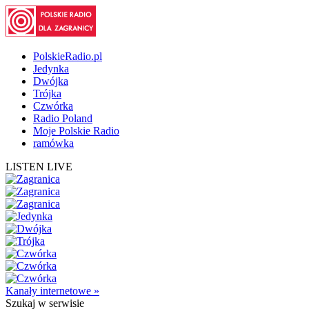
PolskieRadio.pl
Jedynka
Dwójka
Trójka
Czwórka
Radio Poland
Moje Polskie Radio
ramówka
LISTEN LIVE
Kanały internetowe »
Szukaj
w serwisie