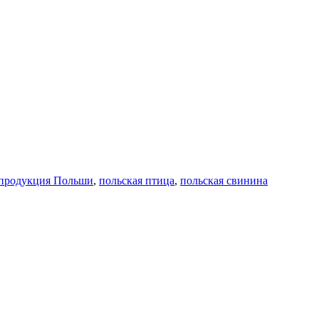
 продукция Польши
,
польская птица
,
польская свинина