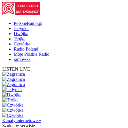
PolskieRadio.pl
Jedynka
Dwójka
Trójka
Czwórka
Radio Poland
Moje Polskie Radio
ramówka
LISTEN LIVE
Kanały internetowe »
Szukaj
w serwisie