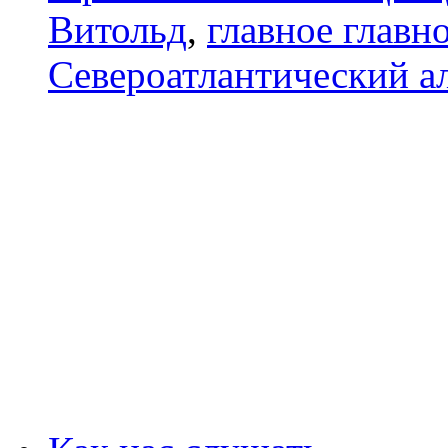
Витольд
,
главное главн
Североатлантический а