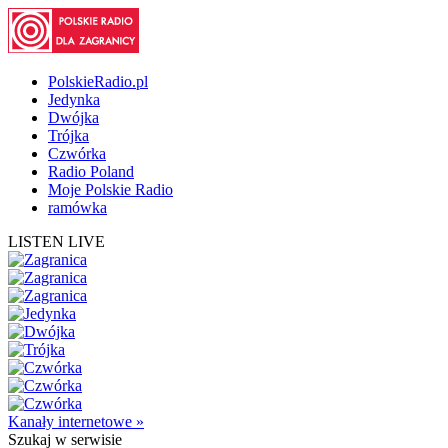
PolskieRadio.pl
Jedynka
Dwójka
Trójka
Czwórka
Radio Poland
Moje Polskie Radio
ramówka
LISTEN LIVE
Kanały internetowe »
Szukaj
w serwisie