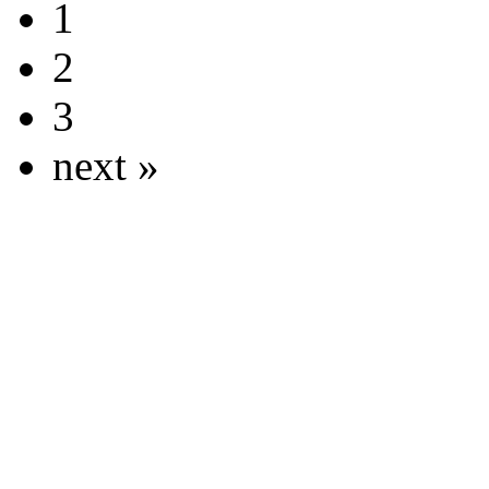
1
2
3
next »