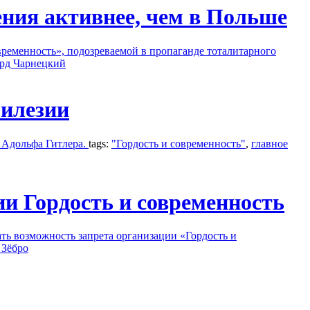
ия активнее, чем в Польше
ременность», подозреваемой в пропаганде тоталитарного
рд Чарнецкий
Силезии
 Адольфа Гитлера.
tags:
"Гордость и современность"
,
главное
и Гордость и современность
ь возможность запрета организации «Гордость и
 Зёбро