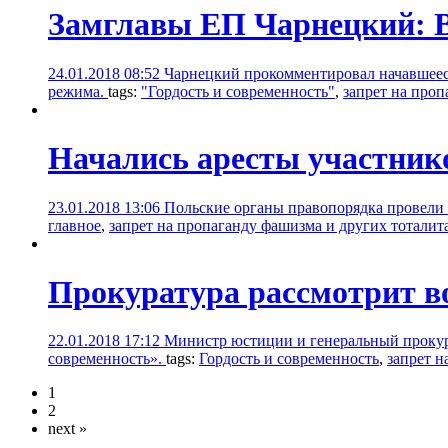
Замглавы ЕП Чарнецкий: В
24.01.2018 08:52
Чарнецкий прокомментировал начавшееся
режима.
tags:
"Гордость и современность"
,
запрет на про
Начались аресты участнико
23.01.2018 13:06
Польские органы правопорядка провели 
главное
,
запрет на пропаганду фашизма и других тотали
Прокуратура рассмотрит во
22.01.2018 17:12
Министр юстиции и генеральный прокуро
современность».
tags:
Гордость и современность
,
запрет 
1
2
next »