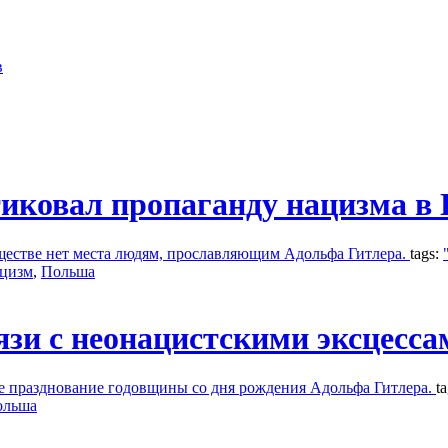
в
тиковал пропаганду нацизма в
бществе нет места людям, прославляющим Адольфа Гитлера.
tags:
цизм
,
Польша
зи с неонацистскими эксцесса
е празднование годовщины со дня рождения Адольфа Гитлера.
t
ольша