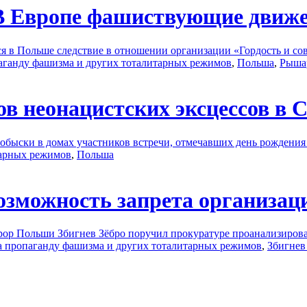
 Европе фашиствующие движен
 в Польше следствие в отношении организации «Гордость и сов
паганду фашизма и других тоталитарных режимов
,
Польша
,
Рыша
в неонацистских эксцессов в 
обыски в домах участников встречи, отмечавших день рождения
тарных режимов
,
Польша
зможность запрета организаци
р Польши Збигнев Зёбро поручил прокуратуре проанализироват
на пропаганду фашизма и других тоталитарных режимов
,
Збигнев