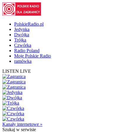
PolskieRadio.pl
Jedynka
Dwójka
Trójka
Czwórka
Radio Poland
Moje Polskie Radio
ramówka
LISTEN LIVE
Kanały internetowe »
Szukaj
w serwisie