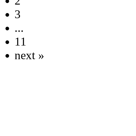
2
3
...
11
next »