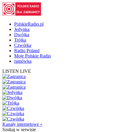
PolskieRadio.pl
Jedynka
Dwójka
Trójka
Czwórka
Radio Poland
Moje Polskie Radio
ramówka
LISTEN LIVE
Kanały internetowe »
Szukaj
w serwisie