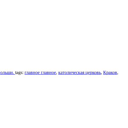
 Польши.
tags:
главное главное
,
католическая церковь
,
Краков
,