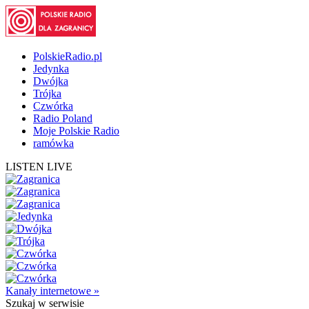
PolskieRadio.pl
Jedynka
Dwójka
Trójka
Czwórka
Radio Poland
Moje Polskie Radio
ramówka
LISTEN LIVE
Kanały internetowe »
Szukaj
w serwisie