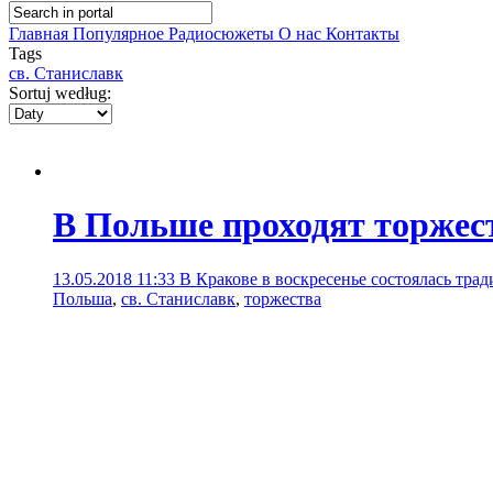
Главная
Популярное
Радиосюжеты
О нас
Контакты
Tags
св. Станиславк
Sortuj według:
В Польше проходят торжест
13.05.2018 11:33
В Кракове в воскресенье состоялась тра
Польша
,
св. Станиславк
,
торжества