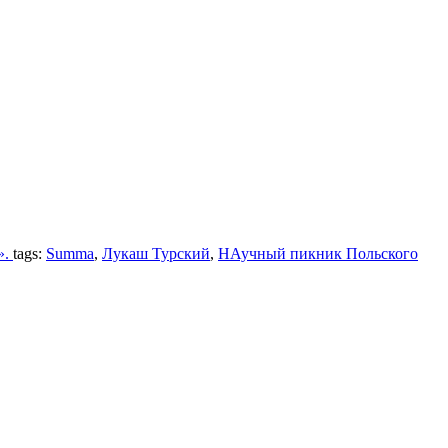
».
tags:
Summa
,
Лукаш Турский
,
НАучный пикник Польского