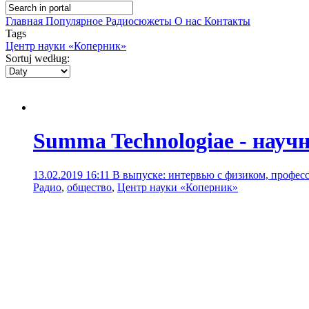
Главная
Популярное
Радиосюжеты
О нас
Контакты
Tags
Центр науки «Коперник»
Sortuj według:
Summa Technologiae - науч
13.02.2019 16:11
В выпуске: интервью с физиком, профес
Радио
,
общество
,
Центр науки «Коперник»