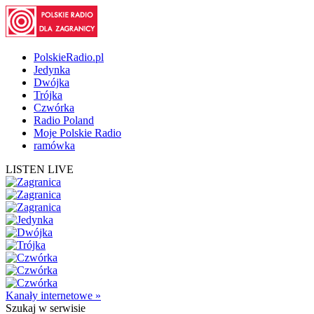
PolskieRadio.pl
Jedynka
Dwójka
Trójka
Czwórka
Radio Poland
Moje Polskie Radio
ramówka
LISTEN LIVE
Kanały internetowe »
Szukaj
w serwisie