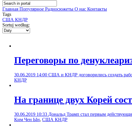
Главная
Популярное
Радиосюжеты
О нас
Контакты
Tags
США КНДР
Sortuj według:
Переговоры по денуклеариз
30.06.2019 14:00
США и КНДР договорились создать рабоч
КНДР
На границе двух Корей со
30.06.2019 10:33
Дональд Трамп стал первым действующ
Ким Чен Ын
,
США КНДР