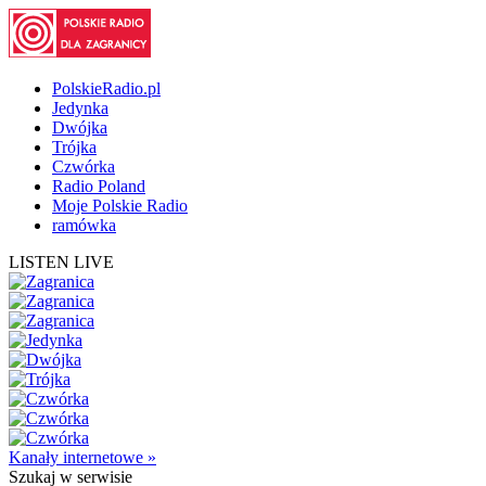
PolskieRadio.pl
Jedynka
Dwójka
Trójka
Czwórka
Radio Poland
Moje Polskie Radio
ramówka
LISTEN LIVE
Kanały internetowe »
Szukaj
w serwisie