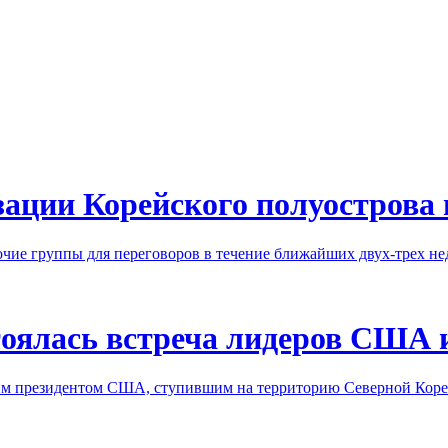
ации Корейского полуострова 
ие группы для переговоров в течение ближайших двух-трех не
стоялась встреча лидеров США
им президентом США, ступившим на территорию Северной Кор