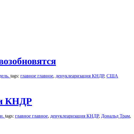
возобновятся
дель.
tags:
главное главное
,
денуклеаризация КНДР
,
США
 и КНДР
еи.
tags:
главное главное
,
денуклеаризация КНДР
,
Дональд Трам
,