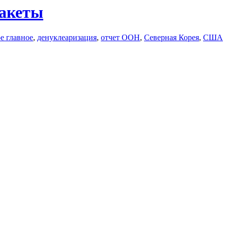
ракеты
е главное
,
денуклеаризация
,
отчет ООН
,
Северная Корея
,
США