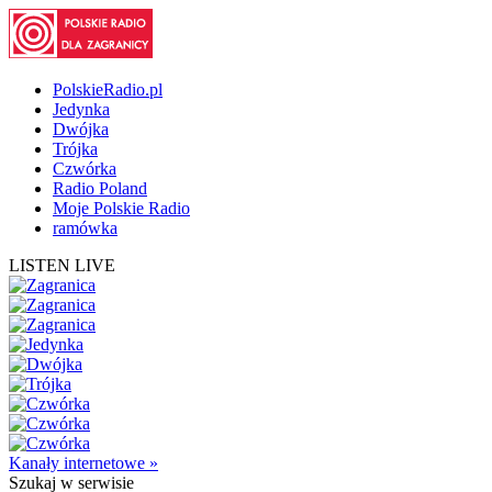
PolskieRadio.pl
Jedynka
Dwójka
Trójka
Czwórka
Radio Poland
Moje Polskie Radio
ramówka
LISTEN LIVE
Kanały internetowe »
Szukaj
w serwisie