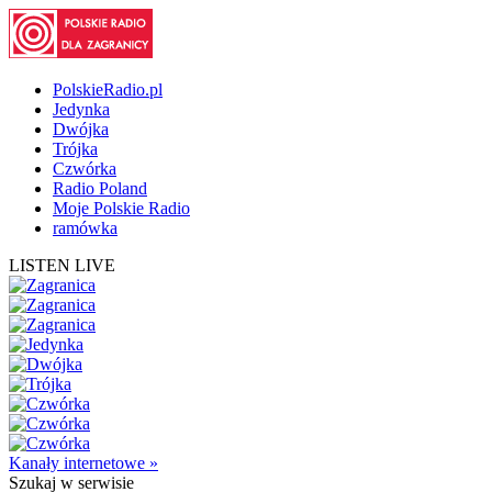
PolskieRadio.pl
Jedynka
Dwójka
Trójka
Czwórka
Radio Poland
Moje Polskie Radio
ramówka
LISTEN LIVE
Kanały internetowe »
Szukaj
w serwisie