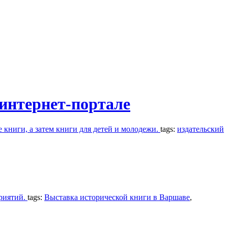
 интернет-портале
 книги, а затем книги для детей и молодежи.
tags:
издательский
приятий.
tags:
Выставка исторической книги в Варшаве
,