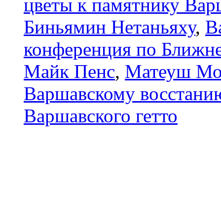
цветы к памятнику Вар
Биньямин Нетаньяху
,
В
конференция по Ближн
Майк Пенс
,
Матеуш Мо
Варшавскому восстани
Варшавского гетто