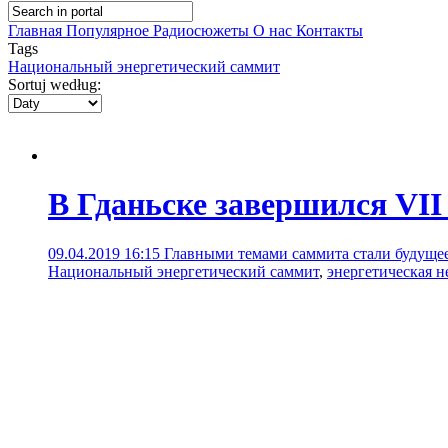
Главная
Популярное
Радиосюжеты
О нас
Контакты
Tags
Национальный энергетический саммит
Sortuj według:
В Гданьске завершился VI
09.04.2019 16:15
Главными темами саммита стали будущее
Национальный энергетический саммит
,
энергетическая н