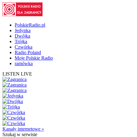
PolskieRadio.pl
Jedynka
Dwójka
Trójka
Czwórka
Radio Poland
Moje Polskie Radio
ramówka
LISTEN LIVE
Kanały internetowe »
Szukaj
w serwisie