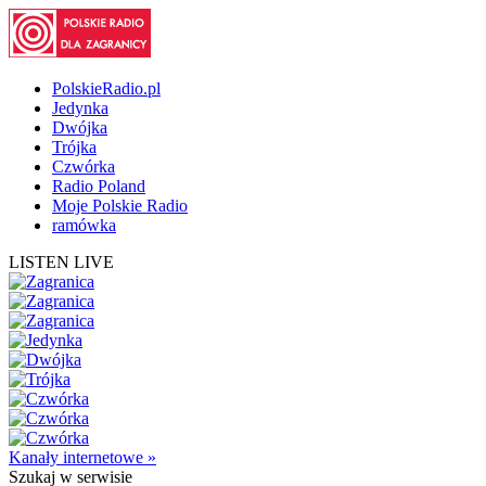
PolskieRadio.pl
Jedynka
Dwójka
Trójka
Czwórka
Radio Poland
Moje Polskie Radio
ramówka
LISTEN LIVE
Kanały internetowe »
Szukaj
w serwisie