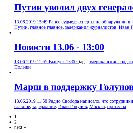
Путин уволил двух генерал
13.06.2019 15:49
Ранее судмедэксперты не обнаружили в к
Путин
,
главное главное
,
задержания журналистов
,
Иван 
Новости 13.06 - 13:00
13.06.2019 12:55
Выпуск 13:00.
tags:
американские солдат
Польши
Марш в поддержку Голунов
13.06.2019 11:58
Радио Свобода написало, что сотрудник
главное
,
задержание
,
Иван Голунов
,
Москва
,
протесты
1
2
next »