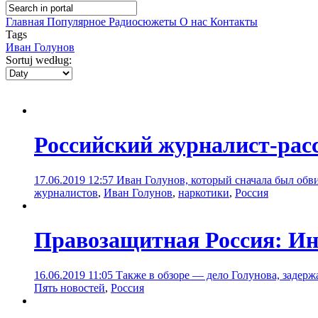
Главная
Популярное
Радиосюжеты
О нас
Контакты
Tags
Иван Голунов
Sortuj według:
Российский журналист-рас
17.06.2019 12:57
Иван Голунов, который сначала был обви
журналистов
,
Иван Голунов
,
наркотики
,
Россия
Правозащитная Россия: И
16.06.2019 11:05
Также в обзоре — дело Голунова, задерж
Пять новостей
,
Россия