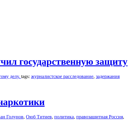
учил государственную защиту
тому делу.
tags:
журналистское расследование
,
задержания
наркотики
ан Голунов
,
Оюб Титиев
,
политика
,
правозащитная Россия
,