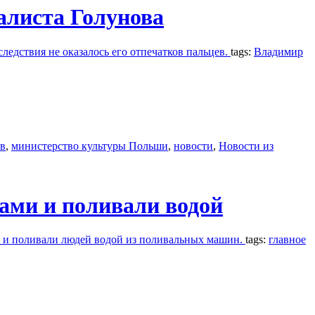
алиста Голунова
ледствия не оказалось его отпечатков пальцев.
tags:
Владимир
в
,
министерство культуры Польши
,
новости
,
Новости из
ами и поливали водой
и и поливали людей водой из поливальных машин.
tags:
главное