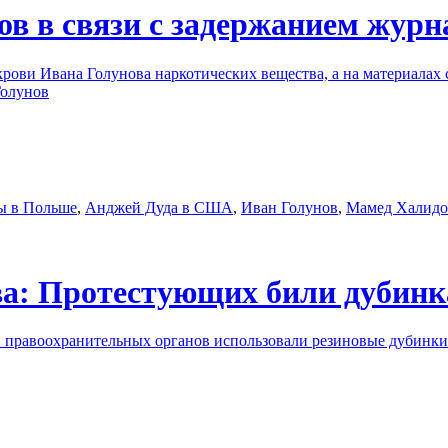
ов в связи с задержанием журн
рови Ивана Голунова наркотических вещества, а на материалах с
Голунов
ы в Польше
,
Анджей Дуда в США
,
Иван Голунов
,
Мамед Халидо
а: Протестующих били дубинк
и правоохранительных органов использовали резиновые дубинк