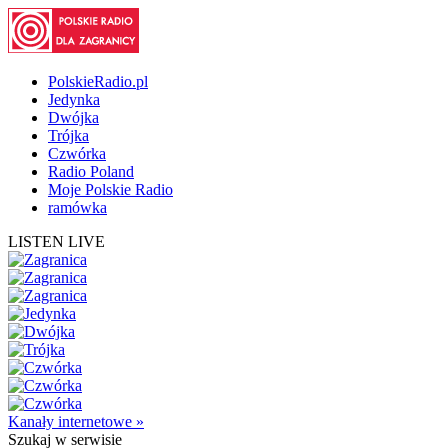
PolskieRadio.pl
Jedynka
Dwójka
Trójka
Czwórka
Radio Poland
Moje Polskie Radio
ramówka
LISTEN LIVE
Kanały internetowe »
Szukaj
w serwisie