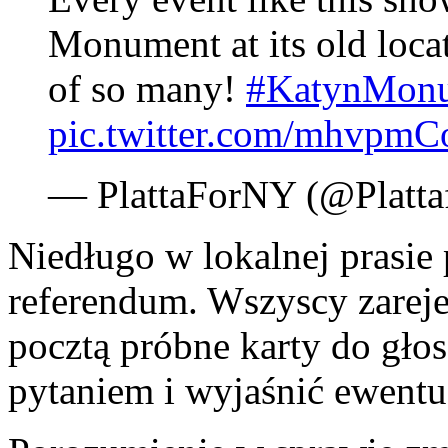
Monument at its old locat
of so many!
#KatynMon
pic.twitter.com/mhvpm
— PlattaForNY (@Platt
Niedługo w lokalnej prasie 
referendum. Wszyscy zareje
pocztą próbne karty do gło
pytaniem i wyjaśnić ewentu