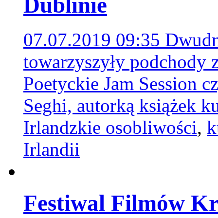
Dublinie
07.07.2019 09:35
Dwudn
towarzyszyły podchody z
Poetyckie Jam Session c
Seghi, autorką książek k
Irlandzkie osobliwości
,
k
Irlandii
Festiwal Filmów K