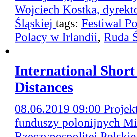
Wojciech Kostka, dyrekt
Śląskiej
tags:
Festiwal Po
Polacy w Irlandii
,
Ruda Ś
International Short
Distances
08.06.2019 09:00
Projek
funduszy polonijnych Mi
Rzeczypospolitej Polski