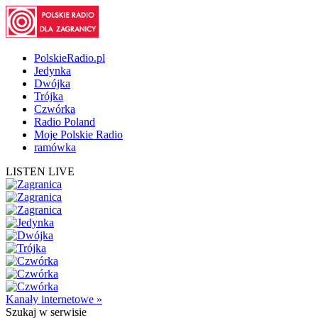
PolskieRadio.pl
Jedynka
Dwójka
Trójka
Czwórka
Radio Poland
Moje Polskie Radio
ramówka
LISTEN LIVE
Kanały internetowe »
Szukaj
w serwisie