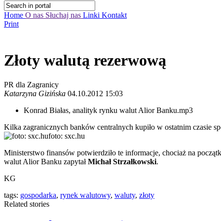
Home
O nas
Słuchaj nas
Linki
Kontakt
Print
Złoty walutą rezerwową
PR dla Zagranicy
Katarzyna Gizińska
04.10.2012 15:03
Konrad Białas, analityk rynku walut Alior Banku.mp3
Kilka zagranicznych banków centralnych kupiło w ostatnim czasie spor
foto: sxc.hu
Ministerstwo finansów potwierdziło te informacje, chociaż na począ
walut Alior Banku zapytał
Michał Strzałkowski
.
KG
tags:
gospodarka
,
rynek walutowy
,
waluty
,
złoty
Related stories