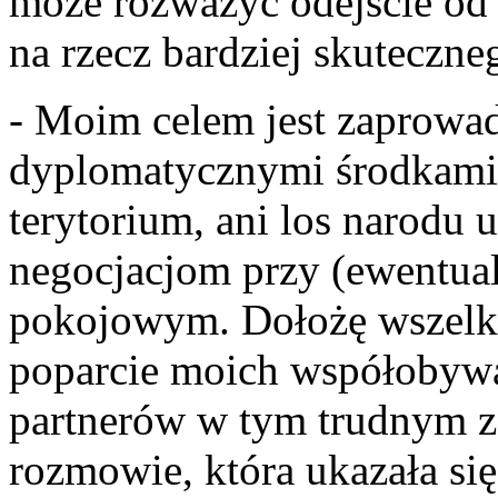
może rozważyć odejście od
na rzecz bardziej skuteczn
- Moim celem jest zaprowad
dyplomatycznymi środkami (
terytorium, ani los narodu 
negocjacjom przy (ewentua
pokojowym. Dołożę wszelkic
poparcie moich współobyw
partnerów w tym trudnym z
rozmowie, która ukazała si