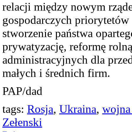
relacji między nowym rzą
gospodarczych priorytetów 
stworzenie państwa oparteg
prywatyzację, reformę rolną
administracyjnych dla przed
małych i średnich firm.
PAP/dad
tags:
Rosja
,
Ukraina
,
wojna 
Zełenski