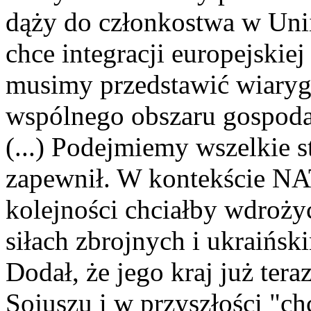
dąży do członkostwa w Unii
chce integracji europejskiej
musimy przedstawić wiarygo
wspólnego obszaru gospoda
(...) Podejmiemy wszelkie st
zapewnił. W kontekście NA
kolejności chciałby wdroż
siłach zbrojnych i ukraińsk
Dodał, że jego kraj już ter
Sojuszu i w przyszłości "c