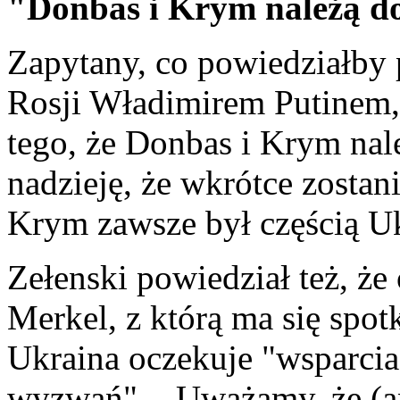
"Donbas i Krym należą d
Zapytany, co powiedziałby 
Rosji Władimirem Putinem,
tego, że Donbas i Krym na
nadzieję, że wkrótce zostan
Krym zawsze był częścią Ukr
Zełenski powiedział też, że
Merkel, z którą ma się spot
Ukraina oczekuje "wsparcia
wyzwań". - Uważamy, że (an