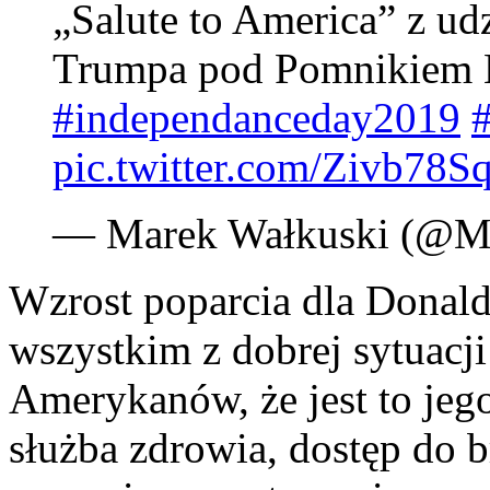
„Salute to America” z u
Trumpa pod Pomnikiem L
#independanceday2019
pic.twitter.com/Zivb78S
— Marek Wałkuski (@M
Wzrost poparcia dla Donal
wszystkim z dobrej sytuacj
Amerykanów, że jest to jego
służba zdrowia, dostęp do b