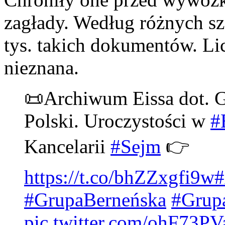
zagłady. Według różnych s
tys. takich dokumentów. Li
nieznana.
📜Archiwum Eissa dot. G
Polski. Uroczystości w
#
Kancelarii
#Sejm
👉
https://t.co/bhZZxgfi9w
#
#GrupaBerneńska
#Grup
pic.twitter.com/ohF73PV