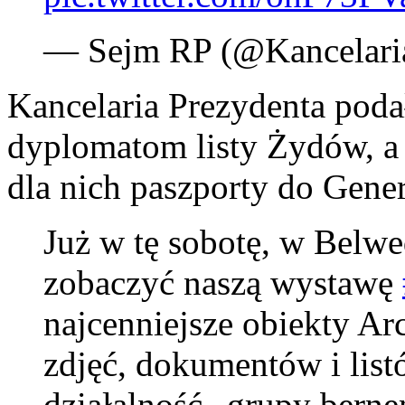
— Sejm RP (@Kancelar
Kancelaria Prezydenta podał
dyplomatom listy Żydów, a
dla nich paszporty do Gene
Już w tę sobotę, w Belwe
zobaczyć naszą wystawę
najcenniejsze obiekty Ar
zdjęć, dokumentów i lis
działalność „grupy berne