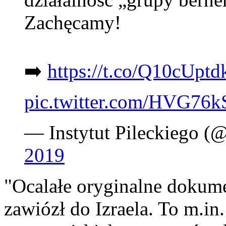
Zachęcamy!
➡️
https://t.co/Q10cUptd
pic.twitter.com/HVG7
— Instytut Pileckiego (
2019
"Ocalałe oryginalne dokum
zawiózł do Izraela. To m.in