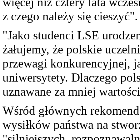
więcej niż cztery lata wcześ
z czego należy się cieszyć".
"Jako studenci LSE urodzen
żałujemy, że polskie uczelni
przewagi konkurencyjnej, j
uniwersytety. Dlaczego pol
uznawane za mniej wartościo
Wśród głównych rekomendac
wysiłków państwa na stwor
"silniejszych, rozpoznawa