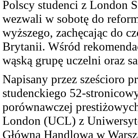
Polscy studenci z London 
wezwali w sobotę do reform
wyższego, zachęcając do cz
Brytanii. Wśród rekomendacj
wąską grupę uczelni oraz s
Napisany przez sześcioro p
studenckiego 52-stronicowy 
porównawczej prestiżowych
London (UCL) z Uniwersyt
Główną Handlową w Warszaw