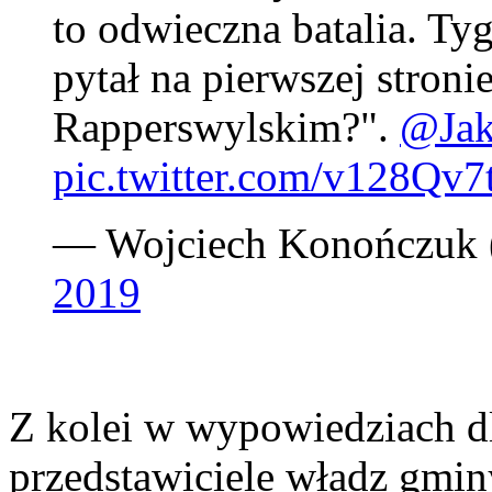
to odwieczna batalia. Ty
pytał na pierwszej stron
Rapperswylskim?".
@Ja
pic.twitter.com/v128Qv7
— Wojciech Konończu
2019
Z kolei w wypowiedziach d
przedstawiciele władz gminy