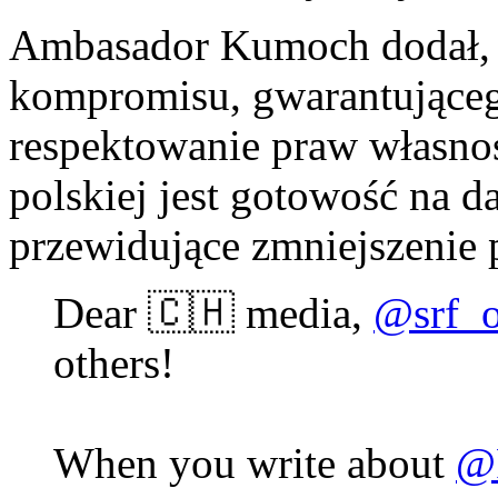
Ambasador Kumoch dodał, ż
kompromisu, gwarantująceg
respektowanie praw własnośc
polskiej jest gotowość na d
przewidujące zmniejszenie
Dear 🇨🇭 media,
@srf_o
others!
When you write about
@