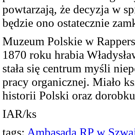
powtarzają, że decyzja w s
będzie ono ostatecznie zamk
Muzeum Polskie w Rappersw
1870 roku hrabia Władysław
stała się centrum myśli nie
pracy organicznej. Miało k
historii Polski oraz dorob
IAR/ks
tags:
Ambasada RP w Szwaj