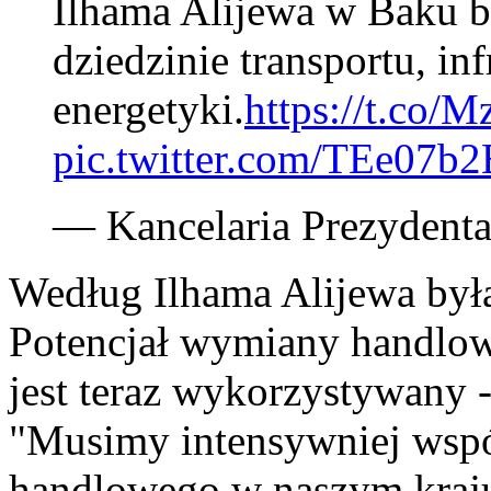
Ilhama Alijewa w Baku b
dziedzinie transportu, inf
energetyki.
https://t.co
pic.twitter.com/TEe07b2
— Kancelaria Prezydent
Według Ilhama Alijewa była
Potencjał wymiany handlow
jest teraz wykorzystywany 
"Musimy intensywniej wsp
handlowego w naszym kraju n