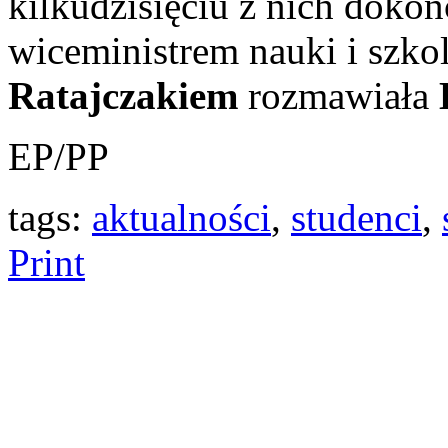
kilkudzisięciu z nich doko
wiceministrem nauki i szk
Ratajczakiem
rozmawiała
EP/PP
tags:
aktualności
,
studenci
,
Print