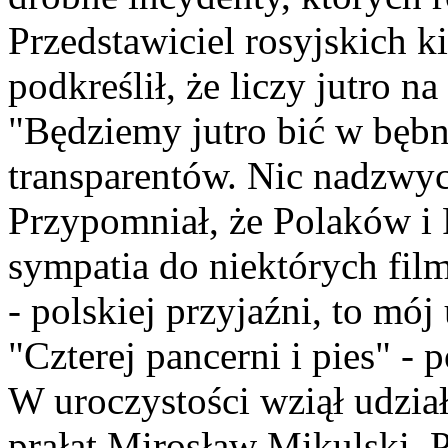
Przedstawiciel rosyjskich
podkreślił, że liczy jutro 
"Będziemy jutro bić w bęb
transparentów. Nic nadzwyc
Przypomniał, że Polaków i 
sympatia do niektórych fi
- polskiej przyjaźni, to mój
"Czterej pancerni i pies" -
W uroczystości wziął udzia
prałat Mirosław Mikulski. Po