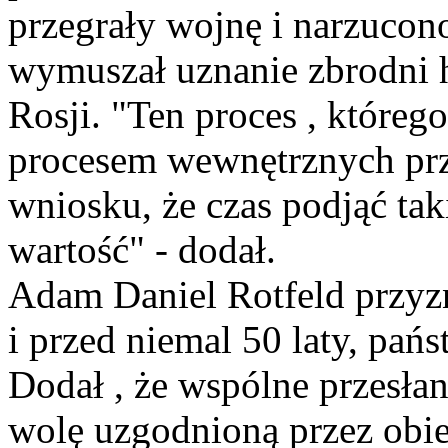
przegrały wojnę i narzucon
wymuszał uznanie zbrodni h
Rosji. "Ten proces , któreg
procesem wewnętrznych prze
wniosku, że czas podjąć tak
wartość" - dodał.
Adam Daniel Rotfeld przyzn
i przed niemal 50 laty, pań
Dodał , że wspólne przesłan
wolę uzgodnioną przez obie 