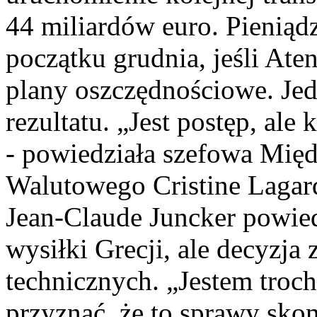
44 miliardów euro. Pieniąd
początku grudnia, jeśli Ate
plany oszczędnościowe. Jed
rezultatu. „Jest postęp, ale
- powiedziała szefowa Mi
Walutowego Cristine Lagar
Jean-Claude Juncker powied
wysiłki Grecji, ale decyzj
technicznych. „Jestem troc
przyznać, że to sprawy sko