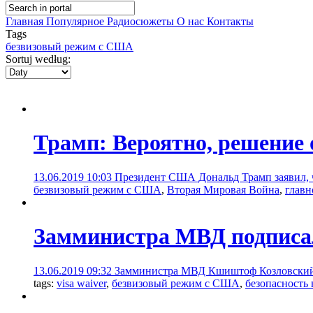
Главная
Популярное
Радиосюжеты
О нас
Контакты
Tags
безвизовый режим с США
Sortuj według:
Трамп: Вероятно, решение о
13.06.2019 10:03
Президент США Дональд Трамп заявил, чт
безвизовый режим с США
,
Вторая Мировая Война
,
главн
Замминистра МВД подписа
13.06.2019 09:32
Замминистра МВД Кшиштоф Козловский п
tags:
visa waiver
,
безвизовый режим с США
,
безопасность 