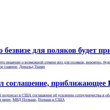
 безвизе для поляков будет при
о решение о возможной отмене виз для поляков, вероятно, буде
ое главное
,
Дональд Трамп
л соглашение, приближающее 
одписал в США соглашение об усилении сотрудничества в обла
в мире
,
МВД Польши
,
Польша и США