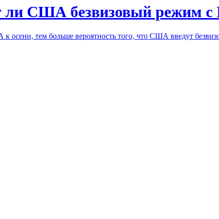
ят ли США безвизовый режим с
 к осени, тем больше вероятность того, что США введут безви