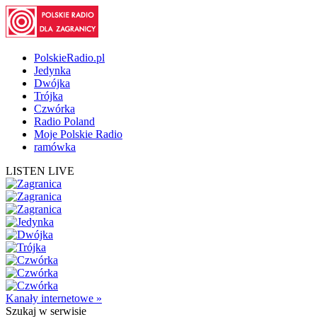
PolskieRadio.pl
Jedynka
Dwójka
Trójka
Czwórka
Radio Poland
Moje Polskie Radio
ramówka
LISTEN LIVE
Kanały internetowe »
Szukaj
w serwisie