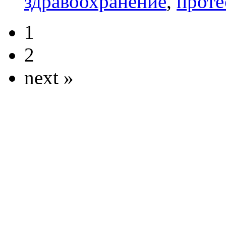
здравоохранение
,
проте
1
2
next »