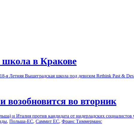
 школа в Кракове
8-я Летняя Вышеградская школа под девизом Rethink Past & Desi
и возобновится во вторник
льша) и Италия против кандидата от нидерладских социалистов
нды
,
Польша-ЕС
,
Саммит ЕС
,
Франс Тиммерманс