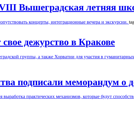
XVIII Вышеградская летняя шк
 сопутствовать концерты, интеграционные вечера и экскурсии.
ta
 свое дежурство в Кракове
радской группы, а также Хорватии для участия в гуманитарны
ва подписали меморандум о до
я выработка практических механизмов, которые будут способст