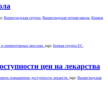
ола
gs:
Вышеградская группа
,
Вышеградская летняя школа
,
Краков
х и превентивных миссиях.
tags:
Боевая группа ЕС
,
ступности цен на лекарства
вовать повышению доступности лекарств.
tags:
Вышеградская