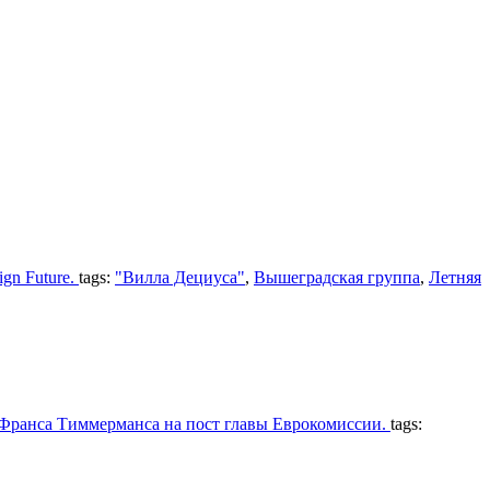
gn Future.
tags:
"Вилла Дециуса"
,
Вышеградская группа
,
Летняя
 Франса Тиммерманса на пост главы Еврокомиссии.
tags: