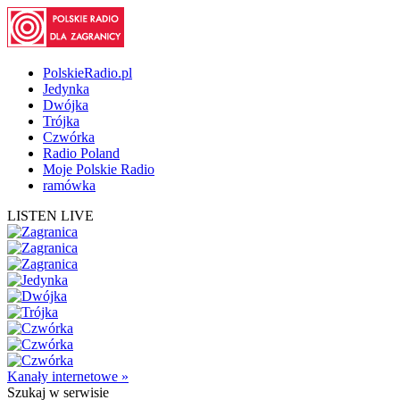
PolskieRadio.pl
Jedynka
Dwójka
Trójka
Czwórka
Radio Poland
Moje Polskie Radio
ramówka
LISTEN LIVE
Kanały internetowe »
Szukaj
w serwisie