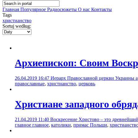
Главная
Популярное
Радиосюжеты
О нас
Контакты
Tags
христианство
Sortuj według:
Архиепископ: Своим Воскр
26.04.2019 16:47
Иерарх Православной церкви Украины а
православные
,
христианство
,
церковь
Христиане западного обряд
21.04.2019 11:40
Воскресение Христово – это древнейший
главное главное
,
католики
,
примас Польши
,
христианств