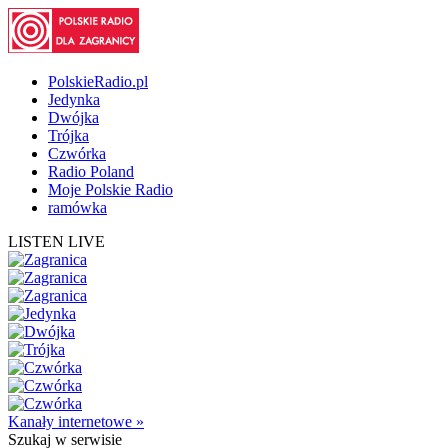
PolskieRadio.pl
Jedynka
Dwójka
Trójka
Czwórka
Radio Poland
Moje Polskie Radio
ramówka
LISTEN LIVE
Kanały internetowe »
Szukaj
w serwisie