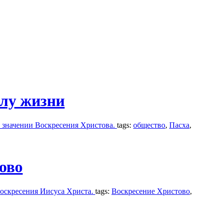
илу жизни
 значении Воскресения Христова.
tags:
общество
,
Пасха
,
ово
воскресения Иисуса Христа.
tags:
Воскресение Христово
,