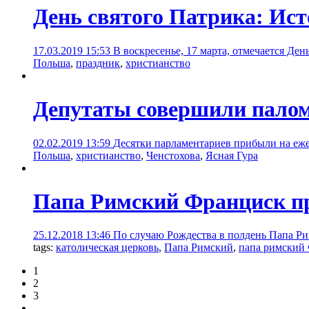
День святого Патрика: Ист
17.03.2019 15:53
В воскресенье, 17 марта, отмечается Де
Польша
,
праздник
,
христианство
Депутаты совершили палом
02.02.2019 13:59
Десятки парламентариев прибыли на еже
Польша
,
христианство
,
Ченстохова
,
Ясная Гура
Папа Римский Франциск пр
25.12.2018 13:46
По случаю Рождества в полдень Папа Рим
tags:
католическая церковь
,
Папа Римский
,
папа римский
1
2
3
...