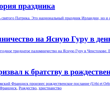
ория праздника
нь святого Патрика. Это национальный праздник Ирландии, но и
ничество на Ясную Гуру в ден
годное тридцатое паломничество на Ясную Гуру в Ченстохове. В
извал к братству в рождестве
ский Франциск произнес рождественское послание (Urbi et Orbi,
 Франциск
,
Рождество
,
христианство