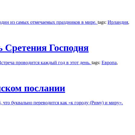
 один из самых отмечаемых праздников в мире.
tags:
Ирландия
,
ь Сретения Господня
стреча проводится каждый год в этот день.
tags:
Европа
,
нском послании
 что буквально переводится как «к городу (Риму) и миру».