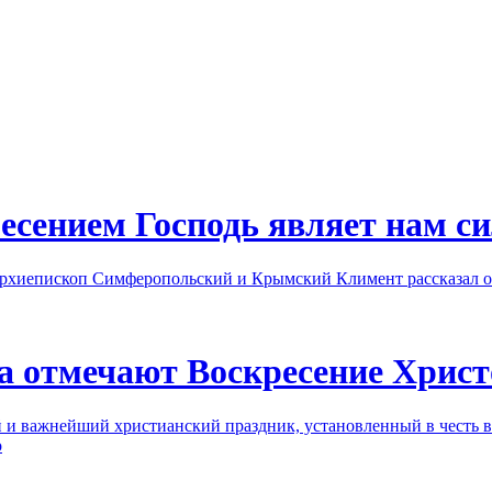
есением Господь являет нам с
рхиепископ Симферопольский и Крымский Климент рассказал о
а отмечают Воскресение Христ
 и важнейший христианский праздник, установленный в честь 
о