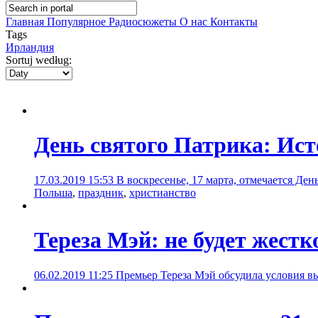
Главная
Популярное
Радиосюжеты
О нас
Контакты
Tags
Ирландия
Sortuj według:
День святого Патрика: Ист
17.03.2019 15:53
В воскресенье, 17 марта, отмечается Де
Польша
,
праздник
,
христианство
Тереза Мэй: не будет жест
06.02.2019 11:25
Премьер Тереза Мэй обсудила условия в