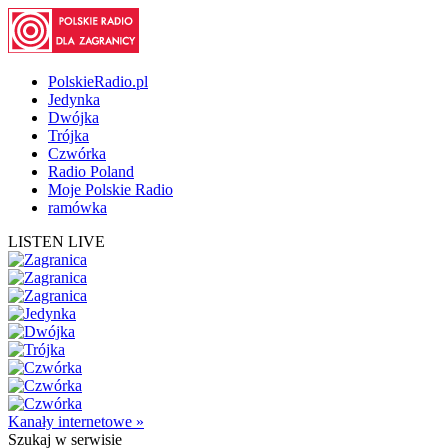
PolskieRadio.pl
Jedynka
Dwójka
Trójka
Czwórka
Radio Poland
Moje Polskie Radio
ramówka
LISTEN LIVE
Kanały internetowe »
Szukaj
w serwisie