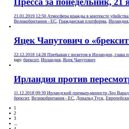
Пресса за понедельник, 21 
21.01.2019 12:50
Атмосфера вражды в контексте убийств
Великобритания - ЕС
,
Гражданская платформа
,
Ирландия
Яцек Чапутович о «брексит
22.12.2018 14:28
Пребывая с визитом в Ирландии, глава п
tags:
брексит
,
Ирландия
,
Яцек Чапутович
Ирландия против пересмот
11.12.2018 09:39
Ирландский премьер-министр Лео Варадк
брексит
,
Великобритания - ЕС
,
Дональд Туск
,
Европейск
1
2
3
...
4