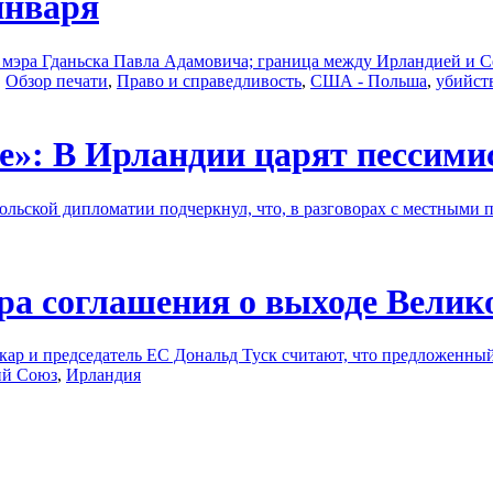
января
а мэра Гданьска Павла Адамовича; граница между Ирландией 
,
Обзор печати
,
Право и справедливость
,
США - Польша
,
убийст
е»: В Ирландии царят пессими
ольской дипломатии подчеркнул, что, в разговорах с местными 
ра соглашения о выходе Велик
ар и председатель ЕС Дональд Туск считают, что предложенный
ий Союз
,
Ирландия