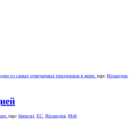
 один из самых отмечаемых праздников в мире.
tags:
Ирландия
,
дией
дии.
tags:
брексит
,
ЕС
,
Ирландия
,
Мэй