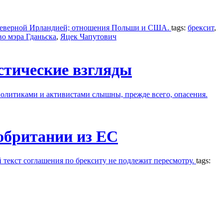
и Северной Ирландией; отношения Польши и США.
tags:
брексит
,
во мэра Гданьска
,
Яцек Чапутович
стические взгляды
политиками и активистами слышны, прежде всего, опасения.
обритании из ЕС
 текст соглашения по брекситу не подлежит пересмотру.
tags: