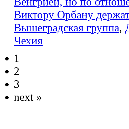
Венгрией, но по отно
Виктору Орбану держа
Вышеградская группа
,
Чехия
1
2
3
next »