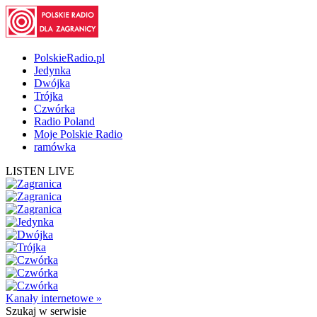
PolskieRadio.pl
Jedynka
Dwójka
Trójka
Czwórka
Radio Poland
Moje Polskie Radio
ramówka
LISTEN LIVE
Kanały internetowe »
Szukaj
w serwisie