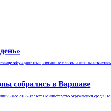
 день»
товице обсуждают темы, связанные с лесом и лесным хозяйство
опы собрались в Варшаве
нции «Лес 2017» является Министерство окружающей среды П