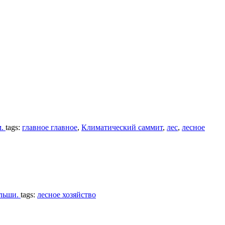
м.
tags:
главное главное
,
Климатический саммит
,
лес
,
лесное
ольши.
tags:
лесное хозяйство