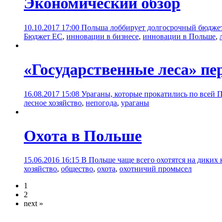
Экономический обзор
10.10.2017 17:00
Польша лоббирует долгосрочный бюджет 
Бюджет ЕС
,
инновации в бизнесе
,
инновации в Польше
,
«Государственные леса» п
16.08.2017 15:08
Ураганы, которые прокатились по всей 
лесное хозяйство
,
непогода
,
ураганы
Охота в Польше
15.06.2016 16:15
В Польше чаще всего охотятся на диких к
хозяйство
,
общество
,
охота
,
охотничий промысел
1
2
next »