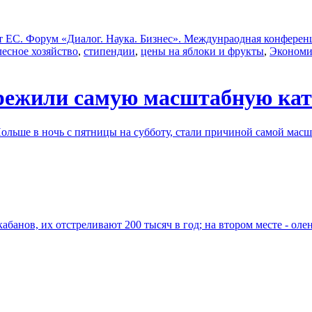
ЕС. Форум «Диалог. Наука. Бизнес». Междунраодная конференци
лесное хозяйство
,
стипендии
,
цены на яблоки и фрукты
,
Экономи
ережили самую масштабную кат
Польше в ночь с пятницы на субботу, стали причиной самой мас
абанов, их отстреливают 200 тысяч в год; на втором месте - оле