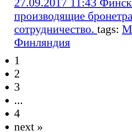
27.09.2017 11:43
Финска
производящие бронетра
сотрудничество.
tags:
М
Финляндия
1
2
3
...
4
next »